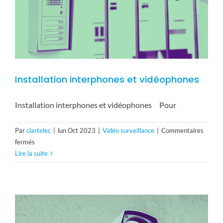
Installation interphones et vidéophones
Installation interphones et vidéophones Pour
Par
clartelec
|
lun Oct 2023
|
Vidéo surveillance
|
Commentaires
sur
fermés
Installation
Lire la suite
interphones
et
vidéophones