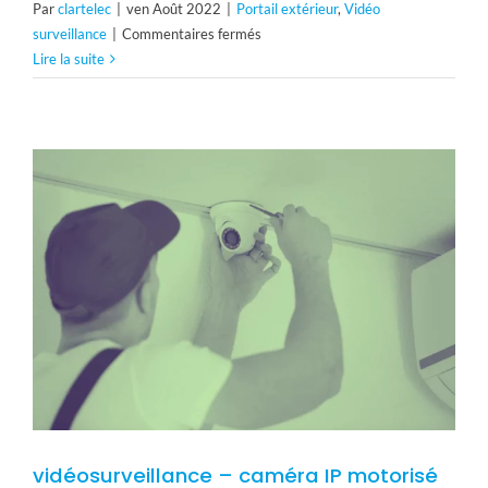
Par
clartelec
|
ven Août 2022
|
Portail extérieur
,
Vidéo
sur
surveillance
|
Commentaires fermés
Portails
Lire la suite
et
sécurité
domestique
vidéosurveillance – caméra IP motorisé