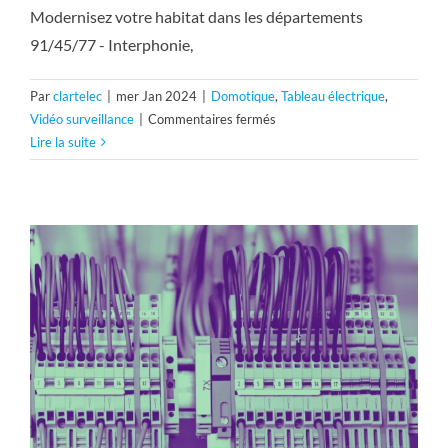
Modernisez votre habitat dans les départements
91/45/77 - Interphonie,
Par
clartelec
|
mer Jan 2024
|
Domotique
,
Tableau électrique
,
sur
Vidéo surveillance
|
Commentaires fermés
Modernisez
Lire la suite
votre
habitat
avec
Clartelec