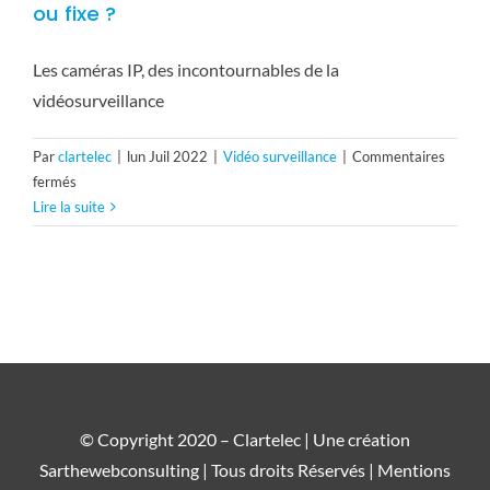
ou fixe ?
Les caméras IP, des incontournables de la
vidéosurveillance
Par
clartelec
|
lun Juil 2022
|
Vidéo surveillance
|
Commentaires
sur
fermés
vidéosurveillance
Lire la suite
–
caméra
IP
motorisé
ou
fixe
?
© Copyright 2020 – Clartelec | Une création
Sarthewebconsulting
| Tous droits Réservés |
Mentions