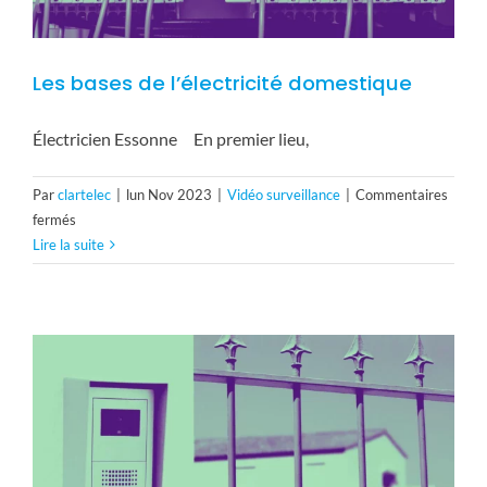
Les bases de l’électricité domestique
Électricien Essonne En premier lieu,
Par
clartelec
|
lun Nov 2023
|
Vidéo surveillance
|
Commentaires
sur
fermés
Les
Lire la suite
bases
de
l’électricité
domestique