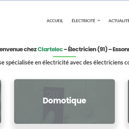
ACCUEIL
ÉLECTRICITÉ
ACTUALIT
ienvenue chez
Clartelec
– Électricien (91) – Esso
se spécialisée en électricité avec des électriciens c
Domotique