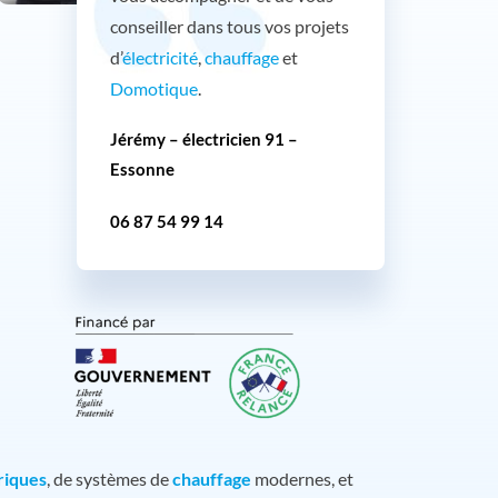
conseiller dans tous vos projets
d’
électricité
,
chauffage
et
Domotique
.
Jérémy – électricien 91 –
Essonne
06 87 54 99 14
riques
, de systèmes de
chauffage
modernes, et