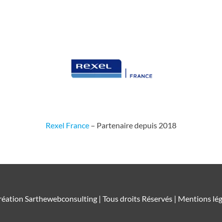
Rexel France
– Partenaire depuis 2018
réation
Sarthewebconsulting
| Tous droits Réservés |
Mentions lég