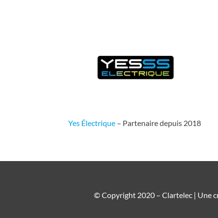
Yes Électrique
– Partenaire depuis 2018
© Copyright 2020 – Clartelec | Une c