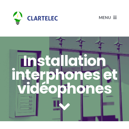
Passer
au
MENU
contenu
Accueil
Installation
Électricité
interphones et
Actualités
vidéophones
Réalisations
Contact