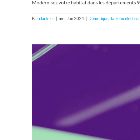
Modernisez votre habitat dans les départements 9
Par
clartelec
|
mer Jan 2024
|
Domotique
,
Tableau électriq