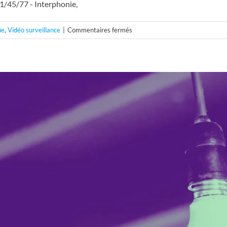
1/45/77 - Interphonie,
sur
ue
,
Vidéo surveillance
|
Commentaires fermés
Modernisez
votre
habitat
avec
Clartelec