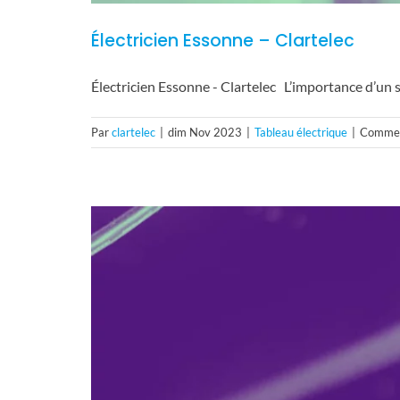
Électricien Essonne – Clartelec
Électricien Essonne - Clartelec L’importance d’un
Par
clartelec
|
dim Nov 2023
|
Tableau électrique
|
Commen