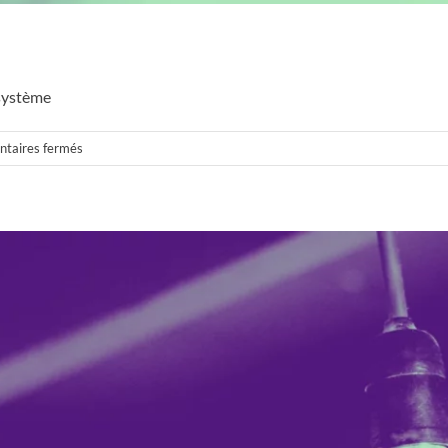
 système
sur
taires fermés
Électricien
Essonne
–
Clartelec