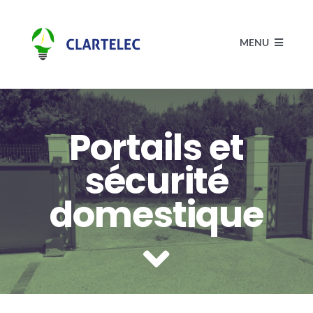
Passer
au
MENU
contenu
Accueil
Portails et
Électricité
sécurité
Actualités
domestique
Réalisations
Contact