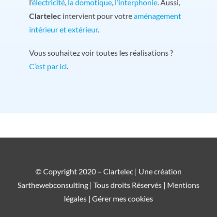
l’
électricité
,
la domotique
,
l’interphonie
. Aussi,
Clartelec
intervient pour votre
aménagement
intérieur et extérieur
.
Vous souhaitez voir toutes les réalisations ?
C’est par ici
.
© Copyright 2020 – Clartelec | Une création
Sarthewebconsulting
| Tous droits Réservés |
Mentions
légales |
Gérer mes cookies