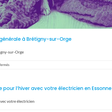
é générale à Brétigny-sur-Orge
étigny-sur-Orge
sur
fermés
Faites
appel
à
e pour l’hiver avec votre électricien en Essonne
un
artisan
électricité
avec votre électricien
générale
à