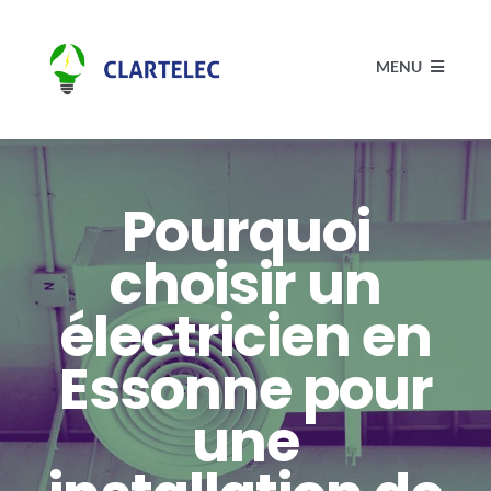
Passer
au
MENU
contenu
Accueil
Pourquoi
Électricité
choisir un
Actualités
électricien en
Essonne pour
Réalisations
une
Contact