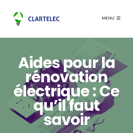
Passer
au
MENU
contenu
Accueil
Aides pour la
Électricité
rénovation
Actualités
électrique : Ce
qu’il faut
Réalisations
savoir
Contact