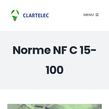
Passer
au
MENU
contenu
Accueil
Norme NF C 15-
Électricité
100
Actualités
Réalisations
Contact