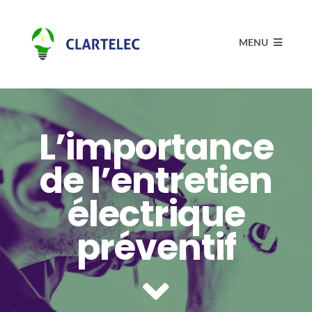
Passer
au
MENU
contenu
Accueil
L’importance
Électricité
de l’entretien
Actualités
électrique
préventif
Réalisations
Contact