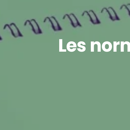
Les nor