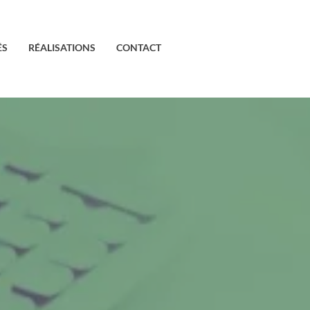
ÉS
RÉALISATIONS
CONTACT