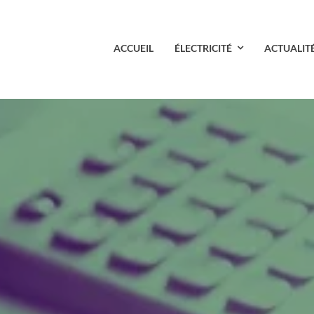
ACCUEIL
ÉLECTRICITÉ
ACTUALIT