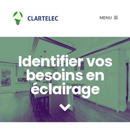
Passer
au
MENU
contenu
Accueil
Identifier vos
Électricité
besoins en
Actualités
éclairage
Réalisations
Contact